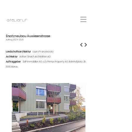
atelierlF
Ersatzneubau Auwiesenstrasse
Auftrag
2024-2025
Landschaftsarchitektur
Laura Francescato
Architektur
Adrian Streich Architekten AG
Auftraggeber
SMP Immobilien AG, c/o Primus Property AG, Bahnhofplatz 3h,
5000 Aarau