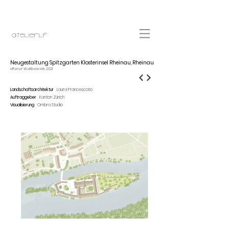
atelierlF
Neugestaltung Spitzgarten Klosterinsel Rheinau, Rheinau
offener Wettbewerb 2021
Landschaftsarchitektur
Laura Francescato
.
Auftraggeber
Kanton Zürich
Visualisierung
Ombra Studio