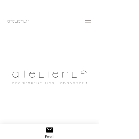
atelierlF
atelierlF
Architektur und landschaft
Email